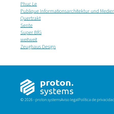
Phuc Le
Publique Informationsarchitektur und Medie
Quertrakt
Sente
Super BfG
weitweit
Zeughaus Design
p
r
o
t
on
.
sys
t
ems
© 2026 - proton.systems
Aviso legal
Política de privacida