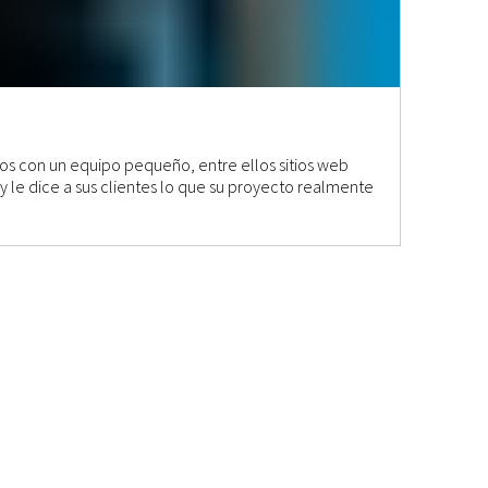
Milan 
su capacidad para crear nuevas oportunidades y hacer
os con un equipo pequeño, entre ellos sitios web
Milan to
realidad nuestros sueños".
y le dice a sus clientes lo que su proyecto realmente
desarrol
preciso 