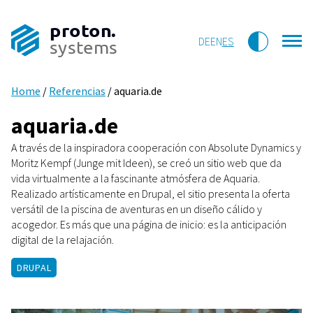
proton.
DE
EN
ES
systems
Home
/
Referencias
/
aquaria.de
aquaria.de
A través de la inspiradora cooperación con Absolute Dynamics y
Moritz Kempf (Junge mit Ideen), se creó un sitio web que da
vida virtualmente a la fascinante atmósfera de Aquaria.
Realizado artísticamente en Drupal, el sitio presenta la oferta
versátil de la piscina de aventuras en un diseño cálido y
acogedor. Es más que una página de inicio: es la anticipación
digital de la relajación.
DRUPAL