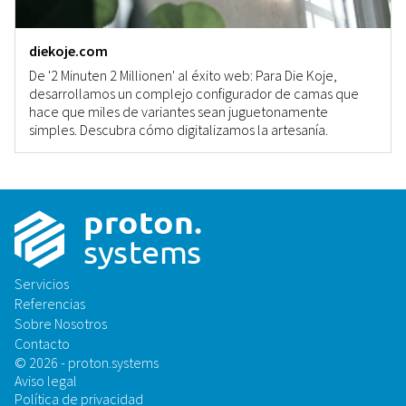
diekoje.com
De '2 Minuten 2 Millionen' al éxito web: Para Die Koje,
desarrollamos un complejo configurador de camas que
hace que miles de variantes sean juguetonamente
simples. Descubra cómo digitalizamos la artesanía.
p
r
o
t
on
.
sys
t
ems
Servicios
Referencias
Sobre Nosotros
Contacto
© 2026 - proton.systems
Aviso legal
Política de privacidad