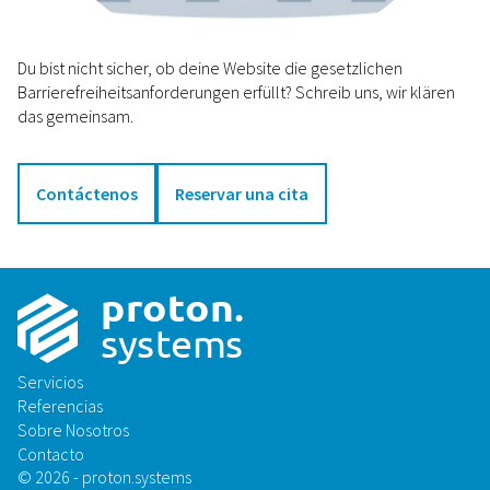
Du bist nicht sicher, ob deine Website die gesetzlichen
Barrierefreiheitsanforderungen erfüllt? Schreib uns, wir klären
das gemeinsam.
Contáctenos
Reservar una cita
p
r
o
t
on
.
sys
t
ems
Servicios
Referencias
Sobre Nosotros
Contacto
© 2026 - proton.systems