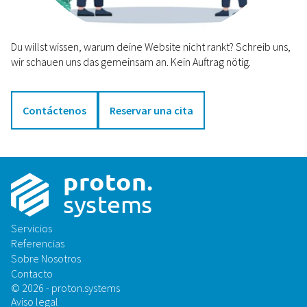
Du willst wissen, warum deine Website nicht rankt? Schreib uns,
wir schauen uns das gemeinsam an. Kein Auftrag nötig.
Contáctenos
Reservar una cita
p
r
o
t
on
.
sys
t
ems
Servicios
Referencias
Sobre Nosotros
Contacto
© 2026 - proton.systems
Aviso legal