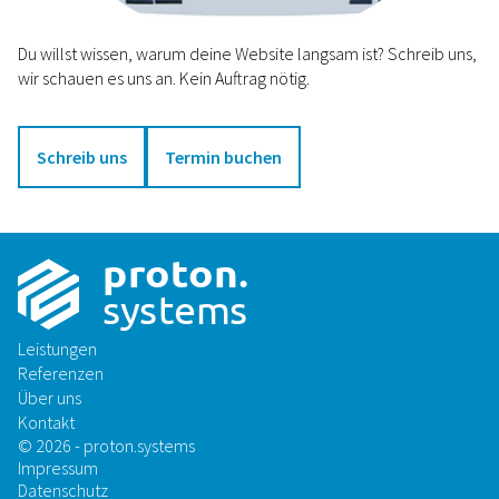
Du willst wissen, warum deine Website langsam ist? Schreib uns,
wir schauen es uns an. Kein Auftrag nötig.
Schreib uns
Termin buchen
p
r
o
t
on
.
sys
t
ems
Leistungen
Referenzen
Über uns
Kontakt
© 2026 - proton.systems
Impressum
Datenschutz