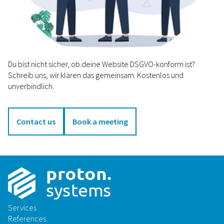
Du bist nicht sicher, ob deine Website DSGVO-konform ist?
Schreib uns, wir klären das gemeinsam. Kostenlos und
unverbindlich.
Contact us
Book a meeting
p
r
o
t
on
.
sys
t
ems
Services
References