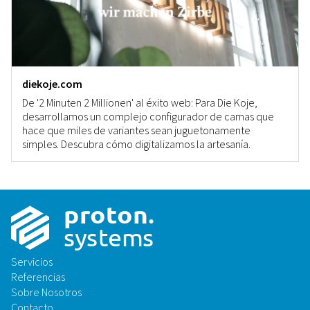
diekoje.com
De '2 Minuten 2 Millionen' al éxito web: Para Die Koje,
desarrollamos un complejo configurador de camas que
hace que miles de variantes sean juguetonamente
simples. Descubra cómo digitalizamos la artesanía.
p
r
o
t
on
.
sys
t
ems
Servicios
Referencias
Sobre Nosotros
Contacto